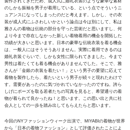
製作されてきたため、成人式に婚礼衣装のような豪華な素材
のしかも振袖を男子が着用している、という点でそういうニ
ュアンスになってしまったのだと考えます。しかし、その衣
装が成人式にふさわしいかという論点は今は別にして、私は
雅さんの着物は伝統の部分を守った芸術だと思いますし、何
より今まで存在しなかった新しい着物着用の機会を開拓した
功績が大きいと思います。日本の豪華な伝統衣装を着る機会
は、一般人にはそうそうありません。実際に着用できるのは
婚礼衣装ぐらいで、しかも女性に限られてきました。今まで
男性は着たくても着る機会がありませんでした。そこで、雅
さんが「金銀の衣装を着たい！」という男子の要望に応えて
着物を製作したら、着たいという男子が続々と現れたわけで
す。需要があったのに気づかれていなかったのですね。誇ら
しげにポーズを取る若者たちの写真を見ると、希望通りの着
物が着られて良かったね！と思います。この思い出と共に社
会人としての一歩を踏み出してもらえたらと思います。
今回のNYファッションウィーク出演で、MIYABIの着物が世界
から「日本の着物ファッション」として評価されたことによ