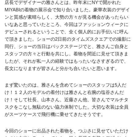
店長でデザイナーの雅さんとは、昨年末にNYで開かれた
MIYABIの着物の展示会で知り合いました。豪華衣装のデザイ
ンと質感が素晴らしく、大勢の方々が見る機会があったらい
いなあと思っていたところ、今回はファッションウィークに
デビューされるということで、全く個人的にお手伝いに呼ん
で頂きました。ショーの2日前のタイムズスクエアでの撮影に
同行、ショーの当日はバックステージでと、雅さんご自身と
スタッフの方々と行動を共にし、着物を間近に見せて頂きま
したが、それが私一人の経験ではもったいなさすぎるので、
長文になりますが皆さんと分かち合いたいと思います。
まず驚いたのは、雅さんを含めてショーのスタッフは5人だ
け！１２人のモデルの着付けは雅さんと右腕の塩谷さんだ
け！そして社長、山本さん、近藤さん他、皆さんでマルチタ
スクをこなし無駄のない協力体制でした。大切な衣装は全員
がスーツケースで飛行機に乗せてきたそうです。
今回のショーに出品された着物を、つぶさに見せていただけ