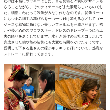
たのは本当にラッキーでした。目を見張る衣装のデザインも
さることながら、そのディテールがまた素晴らしいものでし
た。細部にわたって装飾がみな手作りなのです。髪飾り一つ
にもつまみ細工の花びらを一つ一つ付け加えるなどしてゴー
ジャスな着物に負けない美しいフォルムを完成させます。襟
元や帯どめのスワロフスキー、ドレスのドレープ一つにも工
夫の限りを尽くしています。水引き製作の会社とコラボして
完成させた鶴や亀の装飾にも大変な時間をかけたそうです。
説明して下さる雅さんの瞳がキラキラと輝いていて、熱意が
ストレートに伝わってきます。